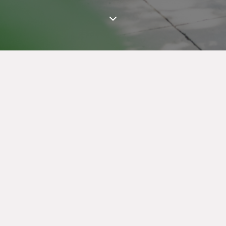
artner auf Augenhöhe
Business Match Network OG Schaumburgergass
office@businessmatch.at