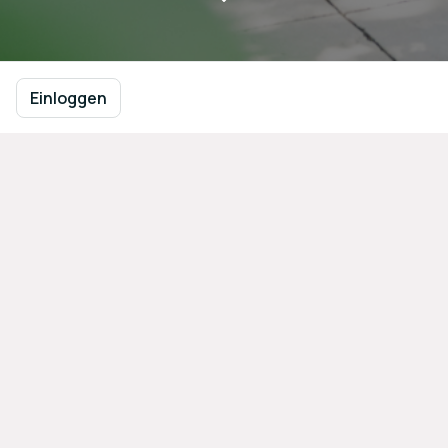
Einloggen
Treffen Sie Gesprächspartner auf 
Augenhöhe
IT Leader Club
Business Match Network OG
Schaumburgergasse 12/1 A-1040 Wien